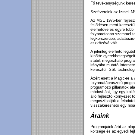
Fő tevékenységünk keresk
Szoftvereink az Izraeli M
Az MSE 1975-ben fejleszt
fejlődésen ment keresztül
elérhetővé és egyre több 
folyamatosan szemmel tart
legkorszerűbb, adatbázis
eszközévé vált.
A jelenleg elérhető leguto
kinőtte gyerekbetegségei
stabil, megbízható progra
irányába mutató Internet
keresztül, SSL technológ
Azért esett a Magic-re a 
folyamatábraszerű progra
programozó pillanatok ala
módosítást, így egy koll
álló fejlesztő környezet 
megoszthatják a feladato
visszakereshető egy hib
Áraink
Programjaink árát az ala
költsége és az egyedi fejl