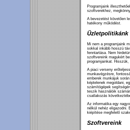
Programjaink illeszthetőe
szoftverekhez, megkönnyí
A bevezetést követően le
hatékony működést.
Üzletpolitikánk
Mi nem a programjaink mi
sokkal inkább hosszú tá
fenntartása. Nem hirdetü
szoftvereink magukért be
programjainkat. Hisszük,
A piaci verseny erőtelje
munkavégzésre, fontossá 
emberek munkájuk során 
képtelenek megoldani, eg
számítógépek segítségére
teszik használóik számá
csatlakozás következtébe
Az informatika egy nagyo
nélkül nehéz eligazodni.
kiépítése megfelelő szak
Szoftvereink