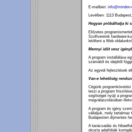
E-mailben:
info@minden-
Levélben: 1113 Budapest,
Hogyan próbálhatja ki s
Előzetes programismertet
Szoftvereink hardware-ku
letölteni a Web oldalunkró
Mennyi időt vesz igény
A program installálása e
számától és idejétől függ
Az egyedi fejlesztések e
Van-e lehetőség rendsze
Cégünk programkövetési s
teszi a program frissítés
segítséget nyújt a progr
megválaszolásában illet
A program és igény szeri
vállaljuk, mely tartalma
Budapesten díjmentes hel
A tanácsadás és hibaelhár
okozta adathibák korrigál