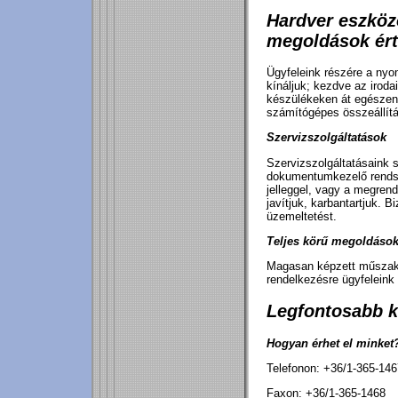
Hardver eszköz
megoldások ért
Ügyfeleink részére a nyo
kínáljuk; kezdve az iroda
készülékeken át egészen
számítógépes összeállítá
Szervizszolgáltatások
Szervizszolgáltatásaink s
dokumentumkezelő rendsz
jelleggel, vagy a megrend
javítjuk, karbantartjuk. 
üzemeltetést.
Teljes körű megoldáso
Magasan képzett műszaki
rendelkezésre ügyfeleink 
Legfontosabb k
Hogyan érhet el minket
Telefonon: +36/1-365-146
Faxon: +36/1-365-1468