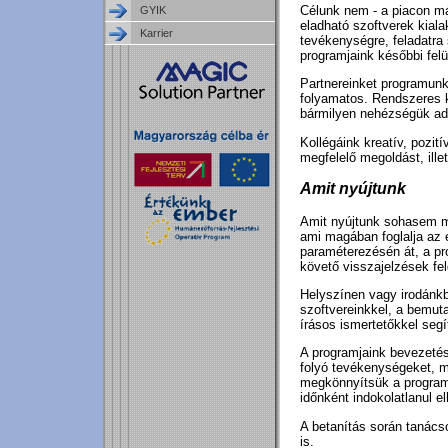
Célunk nem - a piacon má
GYIK
eladható szoftverek kiala
Karrier
tevékenységre, feladatra
programjaink későbbi felü
Partnereinket programun
folyamatos. Rendszeres k
bármilyen nehézségük adó
Kollégáink kreatív, pozi
megfelelő megoldást, illet
Amit nyújtunk
Amit nyújtunk sohasem m
ami magában foglalja az e
paraméterezésén át, a p
követő visszajelzések fe
Helyszínen vagy irodánk
szoftvereinkkel, a bemuta
írásos ismertetőkkel seg
A programjaink bevezetés
folyó tevékenységeket, mu
megkönnyítsük a program
időnként indokolatlanul e
A betanítás során tanács
is.