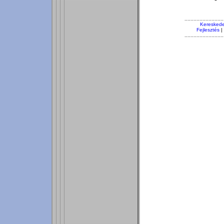
..........................
Kereskede
Fejlesztés
|
..........................