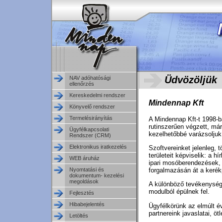
Üdvözöljük
NAV adóhatósági
ellenőrzés
Kereskedelmi rendszer
Mindennap Kft
Könyvelő rendszer
Termelésirányítás
A Mindennap Kft-t 1998-b
rutinszerűen végzett, má
Ügyfélkapcsolati
kezelhetőbbé varázsoljuk
Rendszer (CRM)
Elektronikus iratkezelés
Szoftvereinket jelenleg, 
területeit képviselik: a h
WEB áruház
ipari mosóberendezések, 
forgalmazásán át a kerék
Nyomtatási és
dokumentum- kezelési
megoldások
A különböző tevékenység
modulból épülnek fel.
Fejlesztés
Hibabejelentés
Ügyfélkörünk az elmúlt é
partnereink javaslatai, ötl
Letöltés